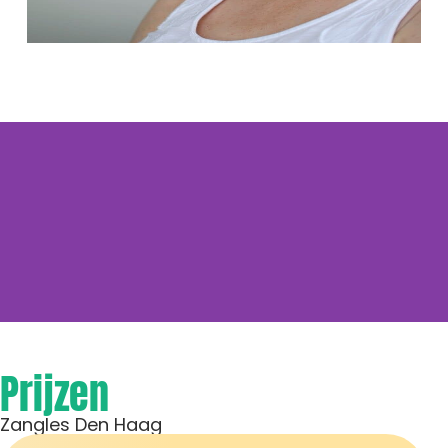
Sasha:
"De lessen zijn erg leuk, er wordt aandacht
Prijzen
aan wat jij als leerling wilt en je krijgt veel tools
om te groeien. Ze zijn het absoluut waard!"
Zangles Den Haag