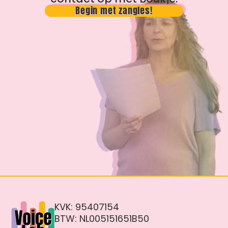
Begin met zangles!
KVK: 95407154
BTW: NL005151651B50