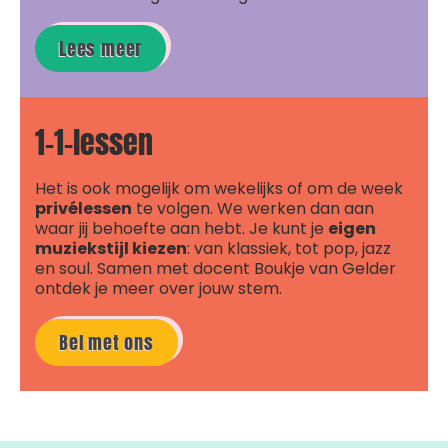
Lees meer
1-1-lessen
Het is ook mogelijk om wekelijks of om de week
privélessen
te volgen. We werken dan aan
waar jij behoefte aan hebt. Je kunt je
eigen
muziekstijl kiezen
: van klassiek, tot pop, jazz
en soul. Samen met docent Boukje van Gelder
ontdek je meer over jouw stem.
Bel met ons