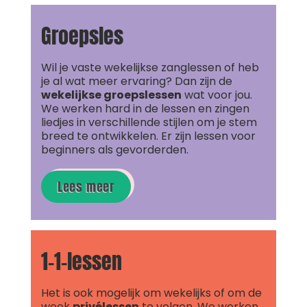
Groepsles
Wil je vaste wekelijkse zanglessen of heb
je al wat meer ervaring? Dan zijn de
wekelijkse groepslessen
wat voor jou.
We werken hard in de lessen en zingen
liedjes in verschillende stijlen om je stem
breed te ontwikkelen. Er zijn lessen voor
beginners als gevorderden.
Lees meer
1-1-lessen
Het is ook mogelijk om wekelijks of om de
week
privélessen
te volgen. We werken