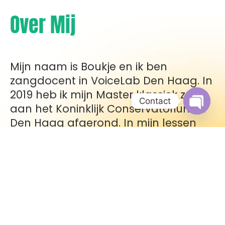
Over Mij
Mijn naam is Boukje en ik ben
zangdocent in VoiceLab Den Haag. In
2019 heb ik mijn Master klassiek zang
Contact
aan het Koninklijk Conservatorium in
Open c
Den Haag afgerond. In mijn lessen
probeer ik altijd de leerling
persoonlijke imput te geven over hoe
hij of zij een probleem bij het zingen
kan oplossen. Ik geef les volgens de
VoiceConstruction-methode®. Hierin
leer je hoe je je lichaam klaar zet om
te zingen. Daarnaast heb ik kennis